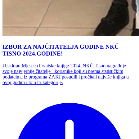
IZBOR ZA NAJČITATELJA GODINE NKČ
TISNO 2024.GODINE!
U sklopu Mjeseca hrvatske knjige 2024. NKČ Tisno nagrađuje
svoje najvjernije čitatelje - korisnike koji su prema statističkim
podatcima iz programa ZAKI posudili i pročitali najviše knjiga u
ovoj godini i to u tri kategorije.