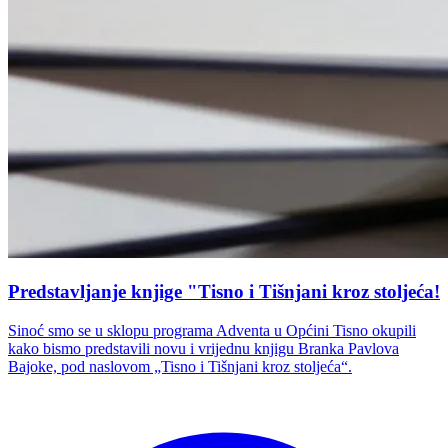
Predstavljanje knjige "Tisno i Tišnjani kroz stoljeća!
Sinoć smo se u sklopu programa Adventa u Općini Tisno okupili
kako bismo predstavili novu i vrijednu knjigu Branka Pavlova
Bajoke, pod naslovom „Tisno i Tišnjani kroz stoljeća“.