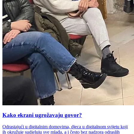
Kako ekrani ugrožavaju govor?
Odrastajući u digitalnim domovima, djeca u digitalnom svijetu koji
ih okružuje sudjeluju sve mlađa, a i često bez nadzora odraslih