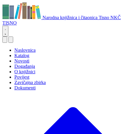
Narodna knjižnica i čitaonica Tisno
NKČ
TISNO
Naslovnica
Katalog
Novosti
Događanja
O knjižnici
Povijest
Zavičajna zbirka
Dokumenti