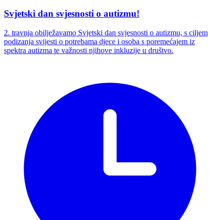
Svjetski dan svjesnosti o autizmu!
2. travnja obilježavamo Svjetski dan svjesnosti o autizmu, s ciljem
podizanja svijesti o potrebama djece i osoba s poremećajem iz
spektra autizma te važnosti njihove inkluzije u društvo.