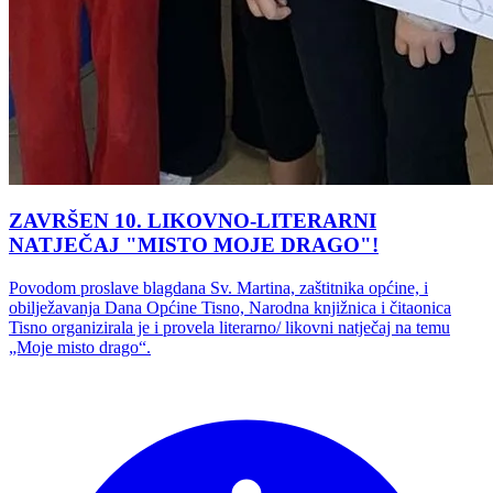
ZAVRŠEN 10. LIKOVNO-LITERARNI
NATJEČAJ "MISTO MOJE DRAGO"!
Povodom proslave blagdana Sv. Martina, zaštitnika općine, i
obilježavanja Dana Općine Tisno, Narodna knjižnica i čitaonica
Tisno organizirala je i provela literarno/ likovni natječaj na temu
„Moje misto drago“.