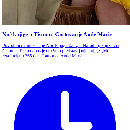
Noć knjige u Tisnom: Gostovanje Anđe Marić
Povodom manifestacije Noć knjige2025., u Narodnoj knjižnici i
čitaonici Tisno danas je održano predstavljanje knjige „Moja
revolucija u 365 dana“ autorice Anđe Marić.