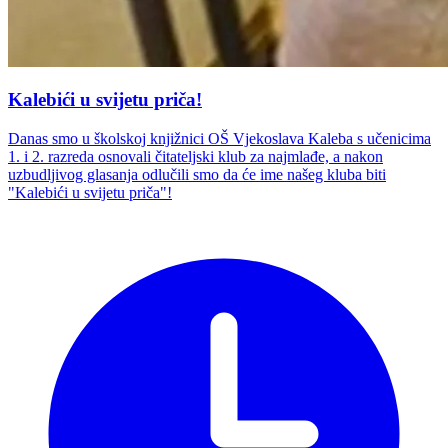
Kalebići u svijetu priča!
Danas smo u školskoj knjižnici OŠ Vjekoslava Kaleba s učenicima
1. i 2. razreda osnovali čitateljski klub za najmlađe, a nakon
uzbudljivog glasanja odlučili smo da će ime našeg kluba biti
"Kalebići u svijetu priča"!