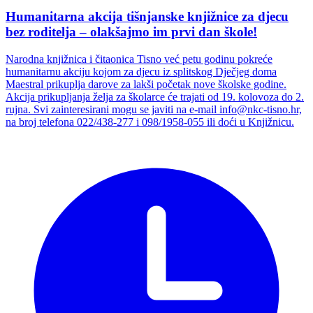
Humanitarna akcija tišnjanske knjižnice za djecu
bez roditelja – olakšajmo im prvi dan škole!
Narodna knjižnica i čitaonica Tisno već petu godinu pokreće
humanitarnu akciju kojom za djecu iz splitskog Dječjeg doma
Maestral prikuplja darove za lakši početak nove školske godine.
Akcija prikupljanja želja za školarce će trajati od 19. kolovoza do 2.
rujna. Svi zainteresirani mogu se javiti na e-mail info@nkc-tisno.hr,
na broj telefona 022/438-277 i 098/1958-055 ili doći u Knjižnicu.