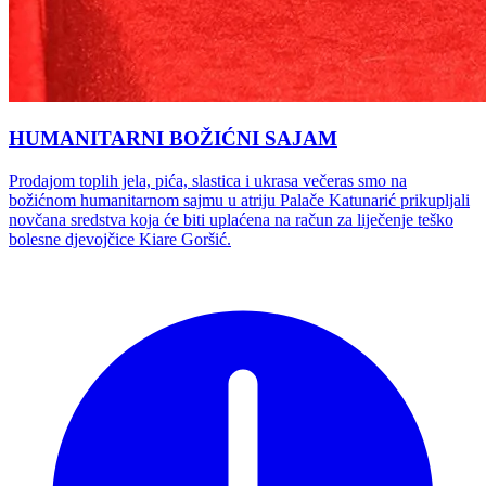
HUMANITARNI BOŽIĆNI SAJAM
Prodajom toplih jela, pića, slastica i ukrasa večeras smo na
božićnom humanitarnom sajmu u atriju Palače Katunarić prikupljali
novčana sredstva koja će biti uplaćena na račun za liječenje teško
bolesne djevojčice Kiare Goršić.