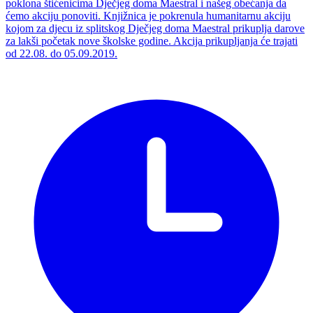
poklona štićenicima Dječjeg doma Maestral i našeg obećanja da
ćemo akciju ponoviti. Knjižnica je pokrenula humanitarnu akciju
kojom za djecu iz splitskog Dječjeg doma Maestral prikuplja darove
za lakši početak nove školske godine. Akcija prikupljanja će trajati
od 22.08. do 05.09.2019.