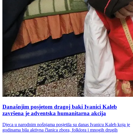
Današnjim posjetom dragoj baki Ivanici Kaleb
završena je adventska humanitarna akcija
Djeca u narodnim nošnjama posjetila su danas Ivanicu Kaleb koja je
godinama bila aktivna članica zbora, folklora i mnogih drugih