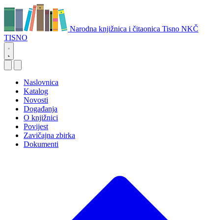
Narodna knjižnica i čitaonica Tisno
NKČ
TISNO
Naslovnica
Katalog
Novosti
Događanja
O knjižnici
Povijest
Zavičajna zbirka
Dokumenti