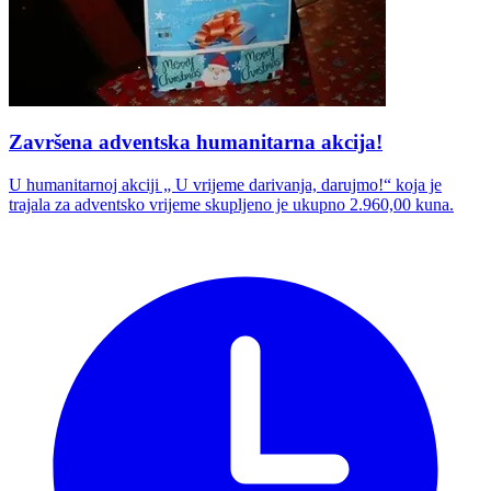
Završena adventska humanitarna akcija!
U humanitarnoj akciji „ U vrijeme darivanja, darujmo!“ koja je
trajala za adventsko vrijeme skupljeno je ukupno 2.960,00 kuna.