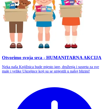
Otvorimo svoja srca - HUMANITARNA AKCIJA
Neka naša Knjižnica bude mjesto igre, druženja i susreta za sve
male i velike Ukrajince koji su se smjestili u našoj blizini!