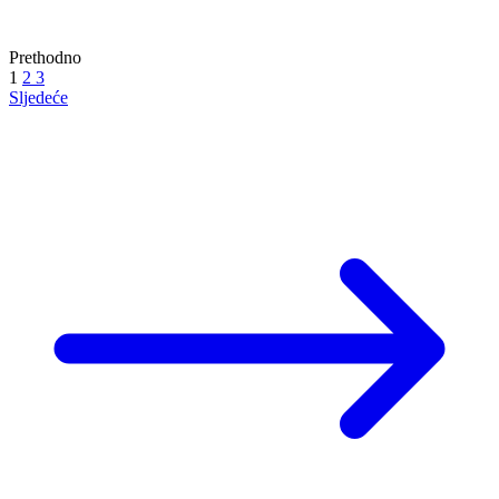
Prethodno
1
2
3
Sljedeće