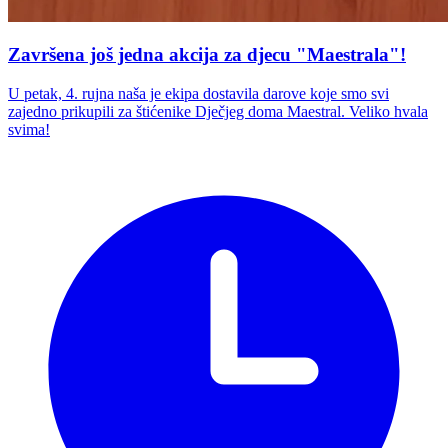
Završena još jedna akcija za djecu "Maestrala"!
U petak, 4. rujna naša je ekipa dostavila darove koje smo svi
zajedno prikupili za štićenike Dječjeg doma Maestral. Veliko hvala
svima!