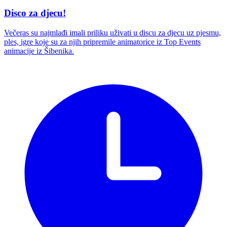
Disco za djecu!
Večeras su najmlađi imali priliku uživati u discu za djecu uz pjesmu,
ples, igre koje su za njih pripremile animatorice iz Top Events
animacije iz Šibenika.