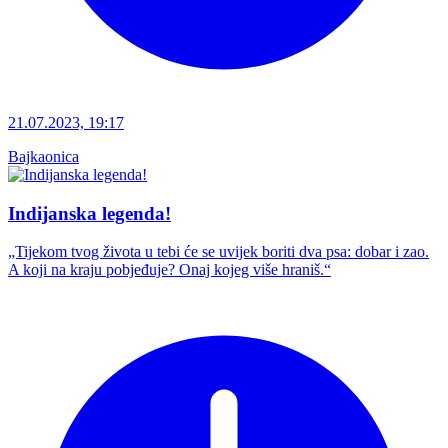
21.07.2023, 19:17
Bajkaonica
Indijanska legenda!
„Tijekom tvog života u tebi će se uvijek boriti dva psa: dobar i zao.
A koji na kraju pobjeđuje? Onaj kojeg više hraniš.“