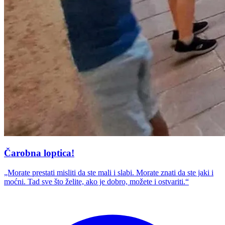
Čarobna loptica!
„Morate prestati misliti da ste mali i slabi. Morate znati da ste jaki i
moćni. Tad sve što želite, ako je dobro, možete i ostvariti.“