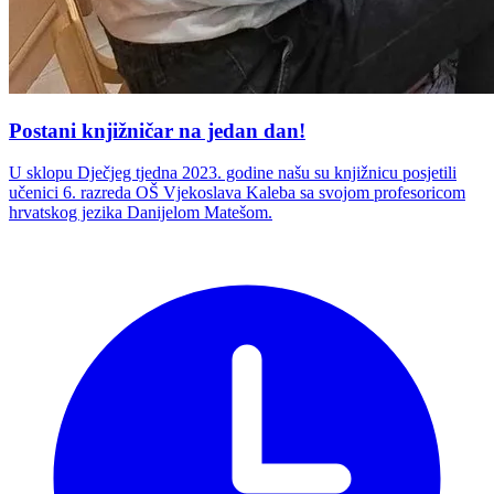
Postani knjižničar na jedan dan!
U sklopu Dječjeg tjedna 2023. godine našu su knjižnicu posjetili
učenici 6. razreda OŠ Vjekoslava Kaleba sa svojom profesoricom
hrvatskog jezika Danijelom Matešom.