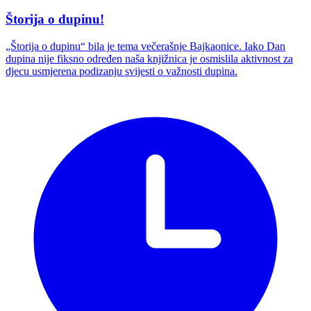
Štorija o dupinu!
„Štorija o dupinu“ bila je tema večerašnje Bajkaonice. Iako Dan
dupina nije fiksno određen naša knjižnica je osmislila aktivnost za
djecu usmjerena podizanju svijesti o važnosti dupina.