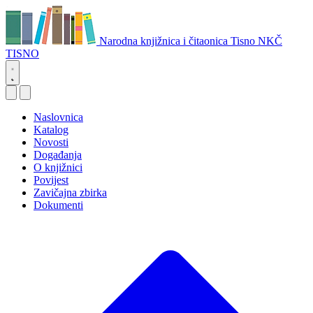
Narodna knjižnica i čitaonica Tisno
NKČ
TISNO
Naslovnica
Katalog
Novosti
Događanja
O knjižnici
Povijest
Zavičajna zbirka
Dokumenti