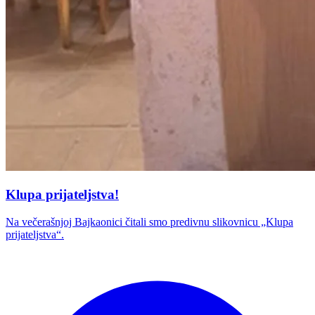
Klupa prijateljstva!
Na večerašnjoj Bajkaonici čitali smo predivnu slikovnicu „Klupa
prijateljstva“.