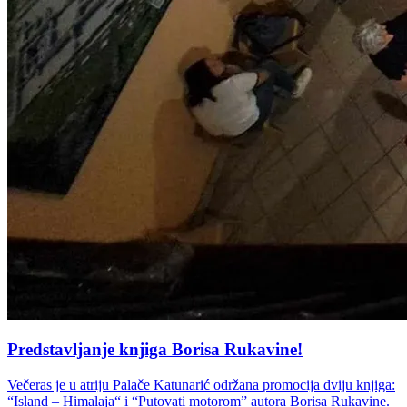
Predstavljanje knjiga Borisa Rukavine!
Večeras je u atriju Palače Katunarić održana promocija dviju knjiga:
“Island – Himalaja“ i “Putovati motorom” autora Borisa Rukavine.