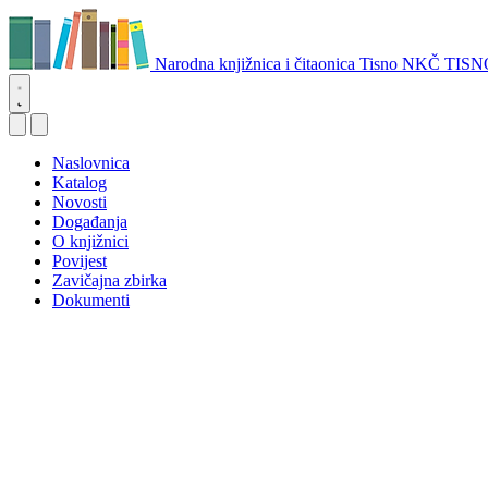
Narodna knjižnica i čitaonica Tisno
NKČ TISN
Naslovnica
Katalog
Novosti
Događanja
O knjižnici
Povijest
Zavičajna zbirka
Dokumenti