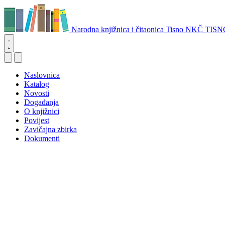
Narodna knjižnica i čitaonica Tisno
NKČ TISN
Naslovnica
Katalog
Novosti
Događanja
O knjižnici
Povijest
Zavičajna zbirka
Dokumenti