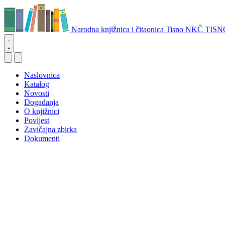
Narodna knjižnica i čitaonica Tisno
NKČ TISN
Naslovnica
Katalog
Novosti
Događanja
O knjižnici
Povijest
Zavičajna zbirka
Dokumenti