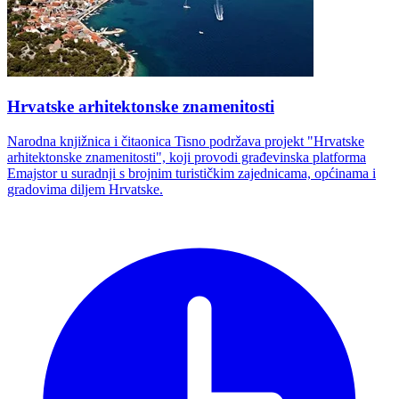
Hrvatske arhitektonske znamenitosti
Narodna knjižnica i čitaonica Tisno podržava projekt "Hrvatske
arhitektonske znamenitosti", koji provodi građevinska platforma
Emajstor u suradnji s brojnim turističkim zajednicama, općinama i
gradovima diljem Hrvatske.