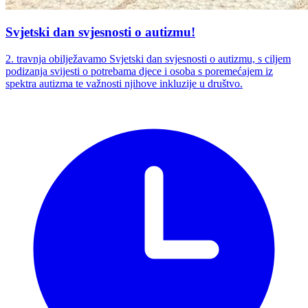
Svjetski dan svjesnosti o autizmu!
2. travnja obilježavamo Svjetski dan svjesnosti o autizmu, s ciljem
podizanja svijesti o potrebama djece i osoba s poremećajem iz
spektra autizma te važnosti njihove inkluzije u društvo.