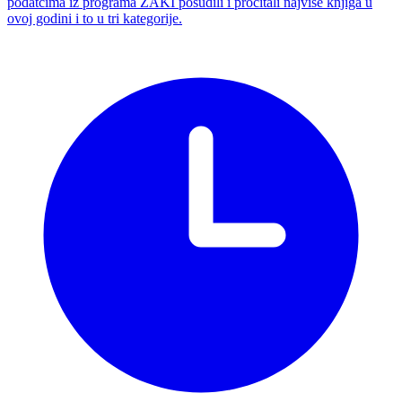
podatcima iz programa ZAKI posudili i pročitali najviše knjiga u
ovoj godini i to u tri kategorije.