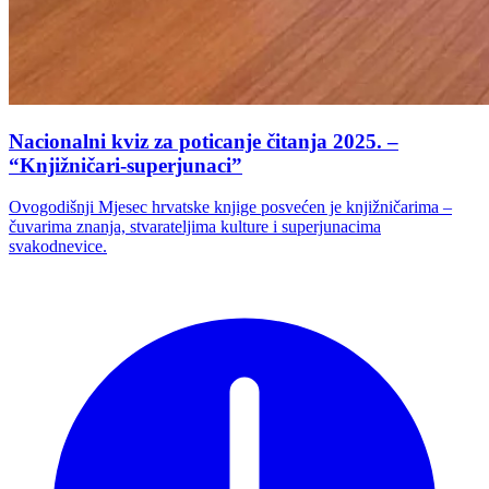
Nacionalni kviz za poticanje čitanja 2025. –
“Knjižničari-superjunaci”
Ovogodišnji Mjesec hrvatske knjige posvećen je knjižničarima –
čuvarima znanja, stvarateljima kulture i superjunacima
svakodnevice.