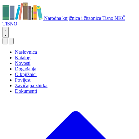
Narodna knjižnica i čitaonica Tisno
NKČ
TISNO
Naslovnica
Katalog
Novosti
Događanja
O knjižnici
Povijest
Zavičajna zbirka
Dokumenti