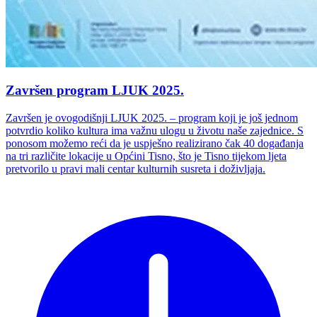
Završen program LJUK 2025.
Završen je ovogodišnji LJUK 2025. – program koji je još jednom
potvrdio koliko kultura ima važnu ulogu u životu naše zajednice. S
ponosom možemo reći da je uspješno realizirano čak 40 događanja
na tri različite lokacije u Općini Tisno, što je Tisno tijekom ljeta
pretvorilo u pravi mali centar kulturnih susreta i doživljaja.