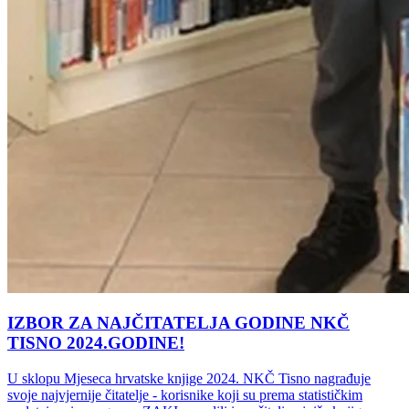
IZBOR ZA NAJČITATELJA GODINE NKČ
TISNO 2024.GODINE!
U sklopu Mjeseca hrvatske knjige 2024. NKČ Tisno nagrađuje
svoje najvjernije čitatelje - korisnike koji su prema statističkim