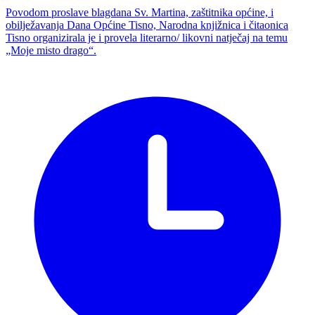
Povodom proslave blagdana Sv. Martina, zaštitnika općine, i
obilježavanja Dana Općine Tisno, Narodna knjižnica i čitaonica
Tisno organizirala je i provela literarno/ likovni natječaj na temu
„Moje misto drago“.