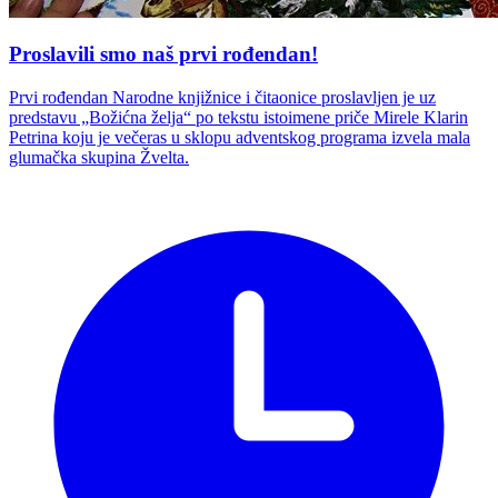
Proslavili smo naš prvi rođendan!
Prvi rođendan Narodne knjižnice i čitaonice proslavljen je uz
predstavu „Božićna želja“ po tekstu istoimene priče Mirele Klarin
Petrina koju je večeras u sklopu adventskog programa izvela mala
glumačka skupina Žvelta.