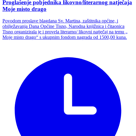
Proglašenje pobjednika likovno/literarnog natječaja
Moje misto drago
Povodom proslave blagdana Sv. Martina, zaštitnika općine, i
obilježavanja Dana Općine Tisno, Narodna knjižnica i čitaonica
Tisno organizirala je i provela literarno/ likovni natječaj na temu „
Moje misto drago“ s ukupnim fondom nagrada od 1500,00 kuna.