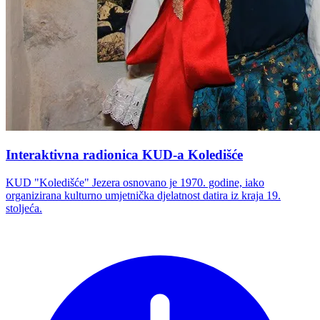
Interaktivna radionica KUD-a Koledišće
KUD "Koledišće" Jezera osnovano je 1970. godine, iako
organizirana kulturno umjetnička djelatnost datira iz kraja 19.
stoljeća.