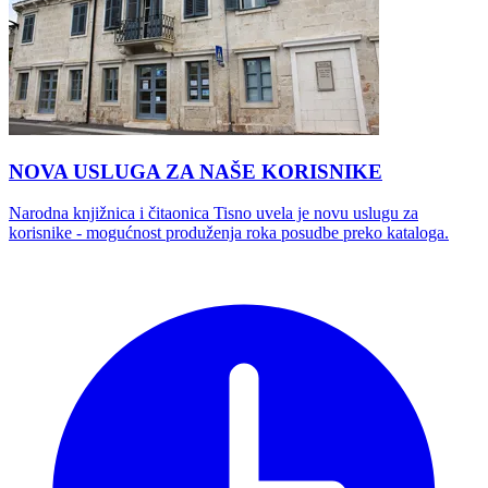
NOVA USLUGA ZA NAŠE KORISNIKE
Narodna knjižnica i čitaonica Tisno uvela je novu uslugu za
korisnike - mogućnost produženja roka posudbe preko kataloga.