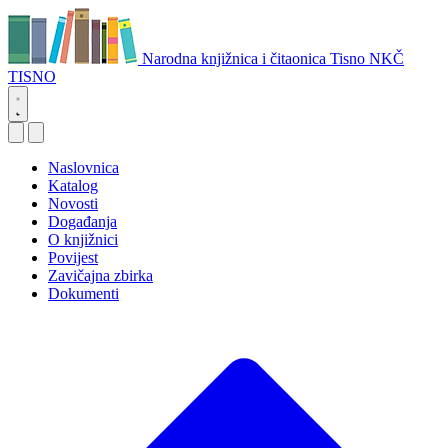
Narodna knjižnica i čitaonica Tisno
NKČ
TISNO
Naslovnica
Katalog
Novosti
Događanja
O knjižnici
Povijest
Zavičajna zbirka
Dokumenti