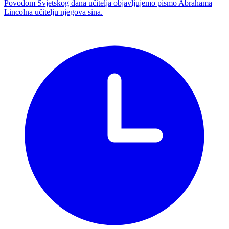
Povodom Svjetskog dana učitelja objavljujemo pismo Abrahama
Lincolna učitelju njegova sina.