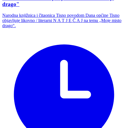
drago"
Narodna knjižnica i čitaonica Tisno povodom Dana općine Tisno
objavljuje likovno / literarni N A T J E Č A J na temu „Moje misto
drago“.