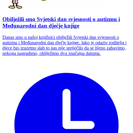
Obilježili smo Svjetski dan svjesnosti o autizmu i
Međunarodni dan dječje knjige
Danas smo u našoj knjižnici obilježili Svjetski dan svjesnosti o
autizmu i Međunarodni dan dječje knjige. Iako je odaziv roditelja i
djece bio izuzetno slab to nas nije spriječilo da se lijepo zabavimo,
nekoga nagradimo, obilježimo dva značajna datuma.