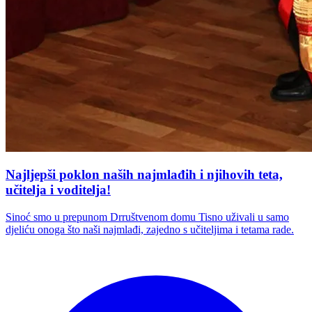
Najljepši poklon naših najmlađih i njihovih teta,
učitelja i voditelja!
Sinoć smo u prepunom Drruštvenom domu Tisno uživali u samo
djeliću onoga što naši najmlađi, zajedno s učiteljima i tetama rade.