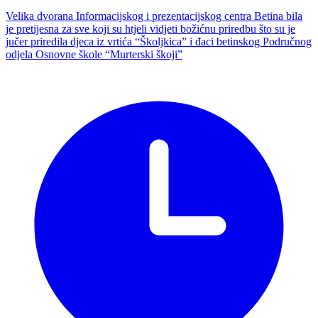
Velika dvorana Informacijskog i prezentacijskog centra Betina bila
je pretijesna za sve koji su htjeli vidjeti božićnu priredbu što su je
jučer priredila djeca iz vrtića “Školjkica” i đaci betinskog Područnog
odjela Osnovne škole “Murterski škoji”