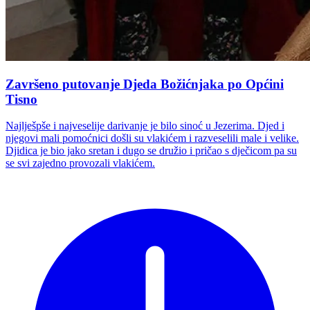
Završeno putovanje Djeda Božićnjaka po Općini
Tisno
Najlješpše i najveselije darivanje je bilo sinoć u Jezerima. Djed i
njegovi mali pomoćnici došli su vlakićem i razveselili male i velike.
Djidica je bio jako sretan i dugo se družio i pričao s dječicom pa su
se svi zajedno provozali vlakićem.