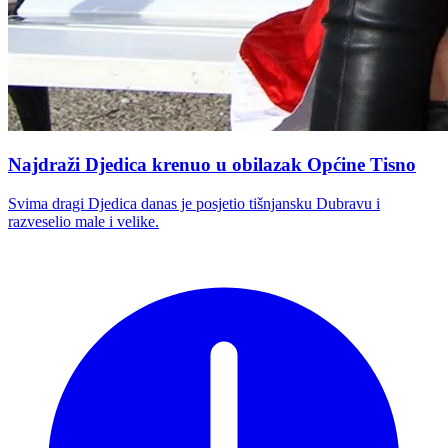
Najdraži Djedica krenuo u obilazak Općine Tisno
Svima dragi Djedica danas je posjetio tišnjansku Dubravu i
razveselio male i velike.