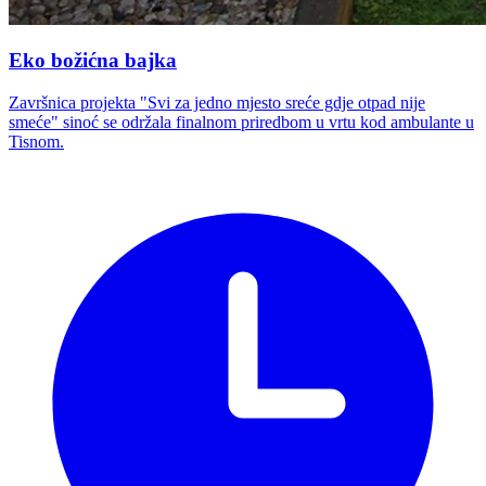
Eko božićna bajka
Završnica projekta "Svi za jedno mjesto sreće gdje otpad nije
smeće" sinoć se održala finalnom priredbom u vrtu kod ambulante u
Tisnom.