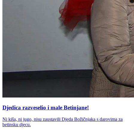
Djedica razveselio i male Betinjane!
Ni kiša, ni jugo, nisu zaustavili Djeda Božičnjaka s darovima za
betinsku djecu.