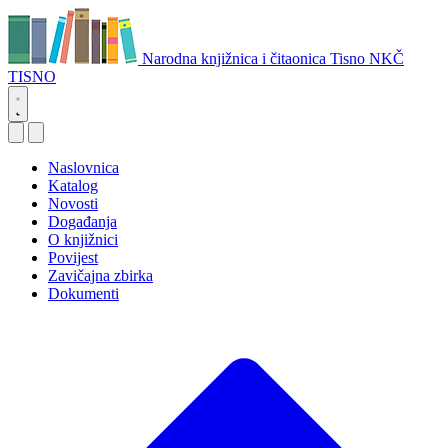
Narodna knjižnica i čitaonica Tisno
NKČ
TISNO
Naslovnica
Katalog
Novosti
Događanja
O knjižnici
Povijest
Zavičajna zbirka
Dokumenti