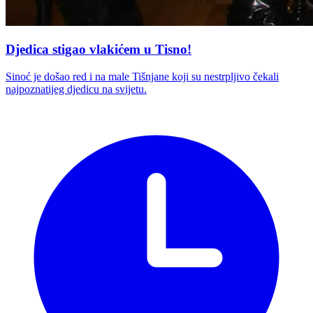
Djedica stigao vlakićem u Tisno!
Sinoć je došao red i na male Tišnjane koji su nestrpljivo čekali
najpoznatijeg djedicu na svijetu.