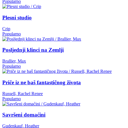
Popularno
Plesni studio
Crip
Popularno
Posljednji klinci na Zemlji
Brallier, Max
Popularno
Priče iz ne baš fantastičnog života
Russell, Rachel Renee
Popularno
Savršeni domaćini
Gudenkauf, Heather