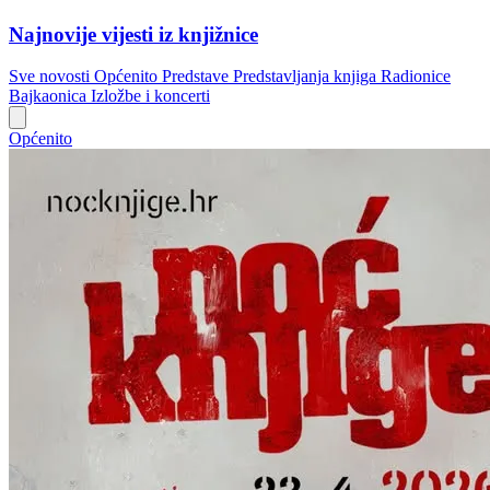
Najnovije vijesti iz knjižnice
Sve novosti
Općenito
Predstave
Predstavljanja knjiga
Radionice
Bajkaonica
Izložbe i koncerti
Općenito