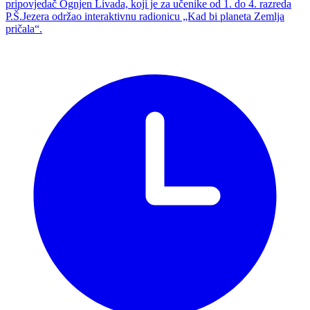
pripovjedač Ognjen Livada, koji je za učenike od 1. do 4. razreda
P.Š.Jezera održao interaktivnu radionicu „Kad bi planeta Zemlja
pričala“.