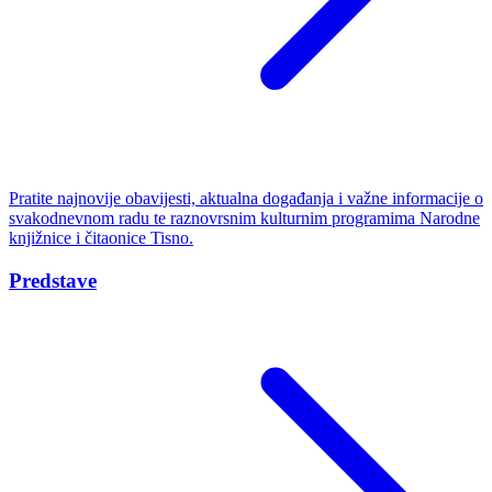
Pratite najnovije obavijesti, aktualna događanja i važne informacije o
svakodnevnom radu te raznovrsnim kulturnim programima Narodne
knjižnice i čitaonice Tisno.
Predstave