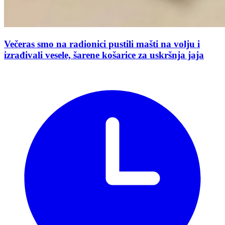
Večeras smo na radionici pustili mašti na volju i
izrađivali vesele, šarene košarice za uskršnja jaja