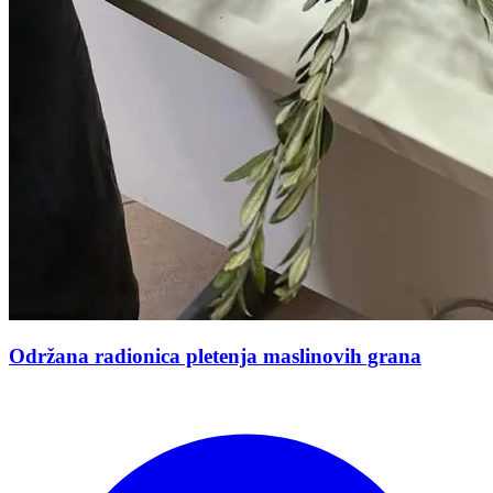
Održana radionica pletenja maslinovih grana