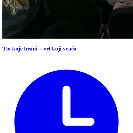
Tlo koje hrani – vrt koji vraća