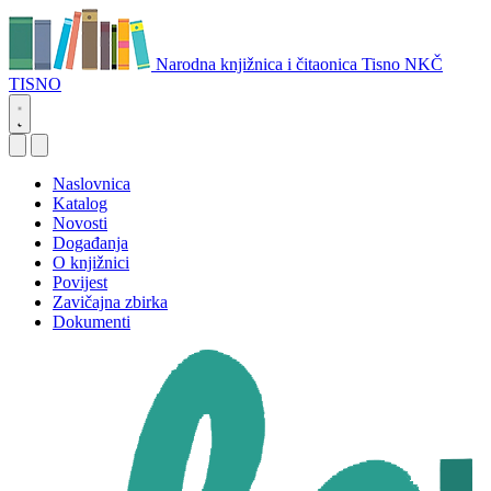
Narodna knjižnica i čitaonica Tisno
NKČ
TISNO
Naslovnica
Katalog
Novosti
Događanja
O knjižnici
Povijest
Zavičajna zbirka
Dokumenti