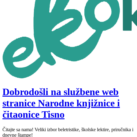
Dobrodošli na službene web
stranice Narodne knjižnice i
čitaonice Tisno
Čitajte sa nama! Veliki izbor beletristike, školske lektire, priručnika i
dnevne štampe!