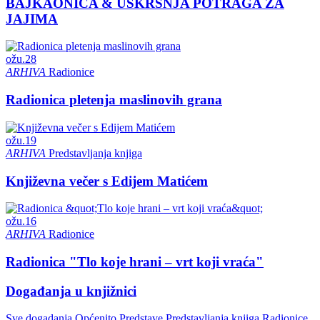
BAJKAONICA & USKRSNJA POTRAGA ZA
JAJIMA
ožu.
28
ARHIVA
Radionice
Radionica pletenja maslinovih grana
ožu.
19
ARHIVA
Predstavljanja knjiga
Književna večer s Edijem Matićem
ožu.
16
ARHIVA
Radionice
Radionica "Tlo koje hrani – vrt koji vraća"
Događanja u knjižnici
Sve dogadanja
Općenito
Predstave
Predstavljanja knjiga
Radionice