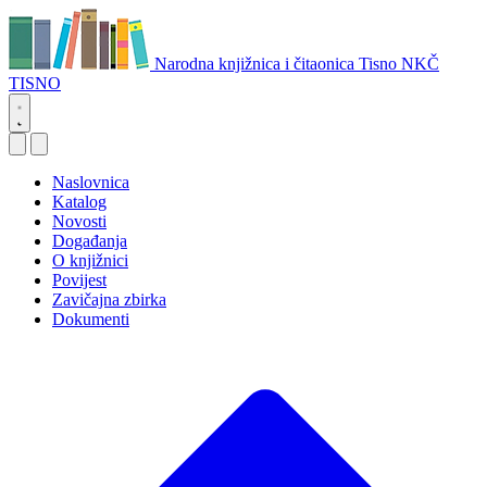
Narodna knjižnica i čitaonica Tisno
NKČ
TISNO
Naslovnica
Katalog
Novosti
Događanja
O knjižnici
Povijest
Zavičajna zbirka
Dokumenti