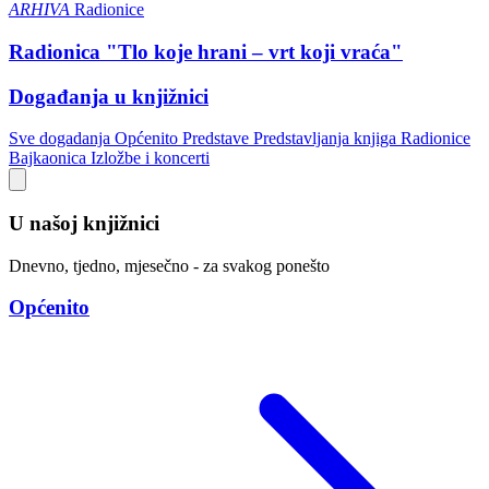
ARHIVA
Radionice
Radionica "Tlo koje hrani – vrt koji vraća"
Događanja u knjižnici
Sve dogadanja
Općenito
Predstave
Predstavljanja knjiga
Radionice
Bajkaonica
Izložbe i koncerti
U našoj knjižnici
Dnevno, tjedno, mjesečno - za svakog ponešto
Općenito