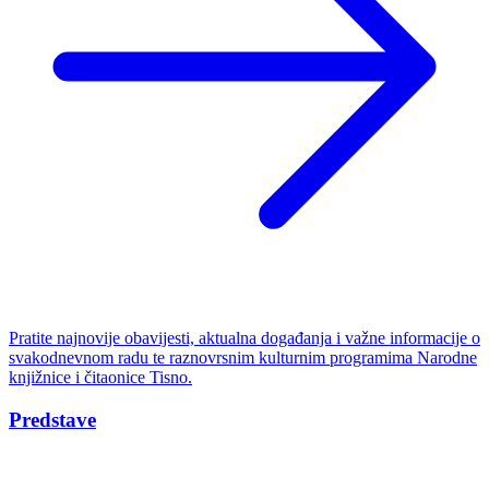
Pratite najnovije obavijesti, aktualna događanja i važne informacije o
svakodnevnom radu te raznovrsnim kulturnim programima Narodne
knjižnice i čitaonice Tisno.
Predstave