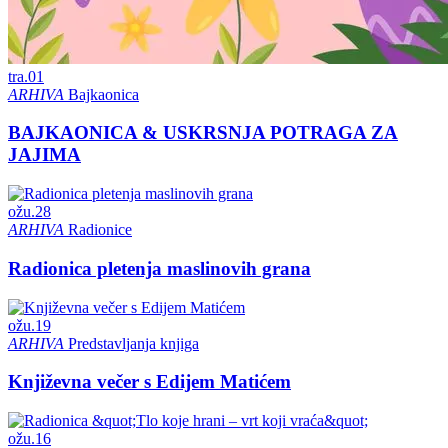
tra.
01
ARHIVA
Bajkaonica
BAJKAONICA & USKRSNJA POTRAGA ZA
JAJIMA
ožu.
28
ARHIVA
Radionice
Radionica pletenja maslinovih grana
ožu.
19
ARHIVA
Predstavljanja knjiga
Književna večer s Edijem Matićem
ožu.
16