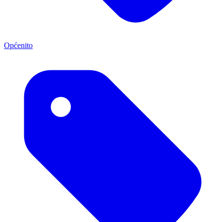
Općenito