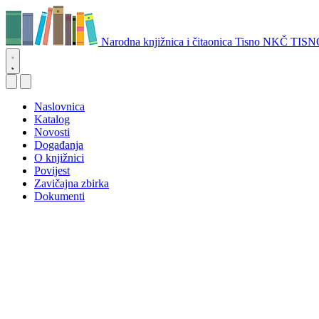
Narodna knjižnica i čitaonica Tisno
NKČ TISN
Naslovnica
Katalog
Novosti
Događanja
O knjižnici
Povijest
Zavičajna zbirka
Dokumenti