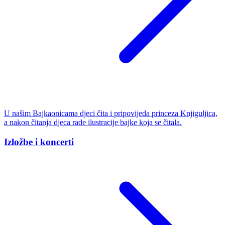
U našim Bajkaonicama djeci čita i pripovijeda princeza Knjiguljica,
a nakon čitanja djeca rade ilustracije bajke koja se čitala.
Izložbe i koncerti