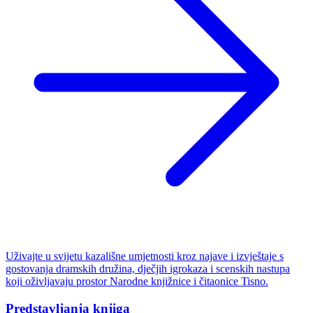
Uživajte u svijetu kazališne umjetnosti kroz najave i izvještaje s
gostovanja dramskih družina, dječjih igrokaza i scenskih nastupa
koji oživljavaju prostor Narodne knjižnice i čitaonice Tisno.
Predstavljanja knjiga