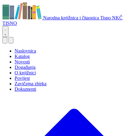
Narodna knjižnica i čitaonica Tisno
NKČ
TISNO
Naslovnica
Katalog
Novosti
Događanja
O knjižnici
Povijest
Zavičajna zbirka
Dokumenti