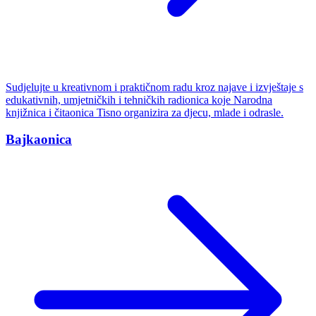
Sudjelujte u kreativnom i praktičnom radu kroz najave i izvještaje s
edukativnih, umjetničkih i tehničkih radionica koje Narodna
knjižnica i čitaonica Tisno organizira za djecu, mlade i odrasle.
Bajkaonica