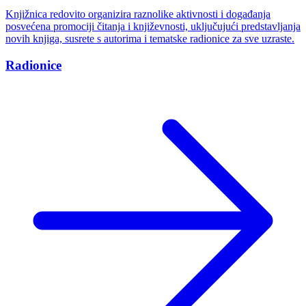
Knjižnica redovito organizira raznolike aktivnosti i događanja
posvećena promociji čitanja i književnosti, uključujući predstavljanja
novih knjiga, susrete s autorima i tematske radionice za sve uzraste.
Radionice