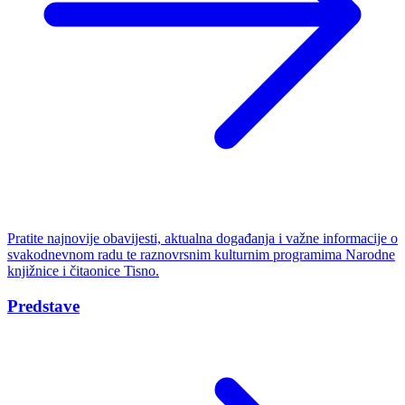
Pratite najnovije obavijesti, aktualna događanja i važne informacije o
svakodnevnom radu te raznovrsnim kulturnim programima Narodne
knjižnice i čitaonice Tisno.
Predstave