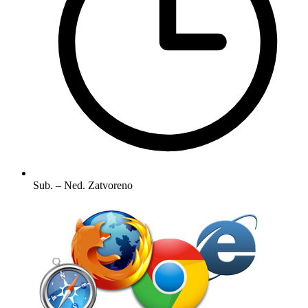
Sub. – Ned.
Zatvoreno