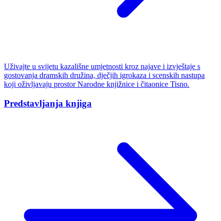
Uživajte u svijetu kazališne umjetnosti kroz najave i izvještaje s
gostovanja dramskih družina, dječjih igrokaza i scenskih nastupa
koji oživljavaju prostor Narodne knjižnice i čitaonice Tisno.
Predstavljanja knjiga