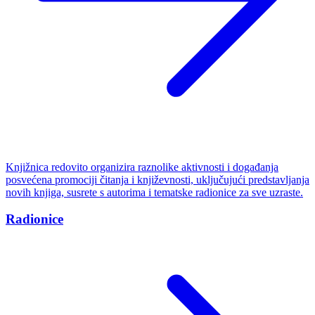
Knjižnica redovito organizira raznolike aktivnosti i događanja
posvećena promociji čitanja i književnosti, uključujući predstavljanja
novih knjiga, susrete s autorima i tematske radionice za sve uzraste.
Radionice