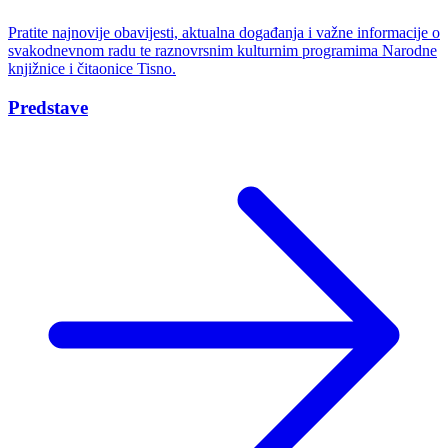
Pratite najnovije obavijesti, aktualna događanja i važne informacije o
svakodnevnom radu te raznovrsnim kulturnim programima Narodne
knjižnice i čitaonice Tisno.
Predstave