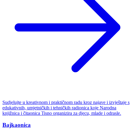
Sudjelujte u kreativnom i praktičnom radu kroz najave i izvještaje s
edukativnih, umjetničkih i tehničkih radionica koje Narodna
knjižnica i čitaonica Tisno organizira za djecu, mlade i odrasle.
Bajkaonica