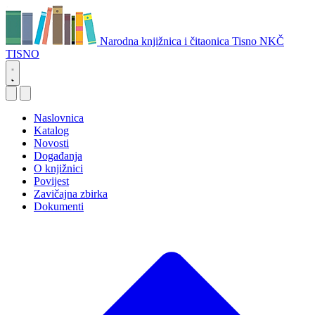
Narodna knjižnica i čitaonica Tisno
NKČ
TISNO
Naslovnica
Katalog
Novosti
Događanja
O knjižnici
Povijest
Zavičajna zbirka
Dokumenti