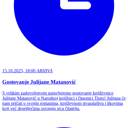
15.10.2025, 18:00
ARHIVA
Gostovanje Julijane Matanović
S velikim zadovoljstvom najavljujemo gostovanje književnice
Julijane Matanović u Narodnoj knjižnici i čitaonici Tisno! Julijana će
nam pričati o svojim romanima, književnom stvaralaštvu i likovima
koji već desetljećima osvajaju srca čitatelja.