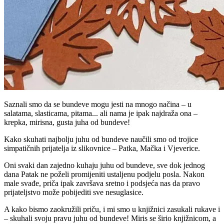
Saznali smo da se bundeve mogu jesti na mnogo načina – u
salatama, slasticama, pitama... ali nama je ipak najdraža ona –
krepka, mirisna, gusta juha od bundeve!
Kako skuhati najbolju juhu od bundeve naučili smo od trojice
simpatičnih prijatelja iz slikovnice – Patka, Mačka i Vjeverice.
Oni svaki dan zajedno kuhaju juhu od bundeve, sve dok jednog
dana Patak ne poželi promijeniti ustaljenu podjelu posla. Nakon
male svađe, priča ipak završava sretno i podsjeća nas da pravo
prijateljstvo može pobijediti sve nesuglasice.
A kako bismo zaokružili priču, i mi smo u knjižnici zasukali rukave i
– skuhali svoju pravu juhu od bundeve! Miris se širio knjižnicom, a