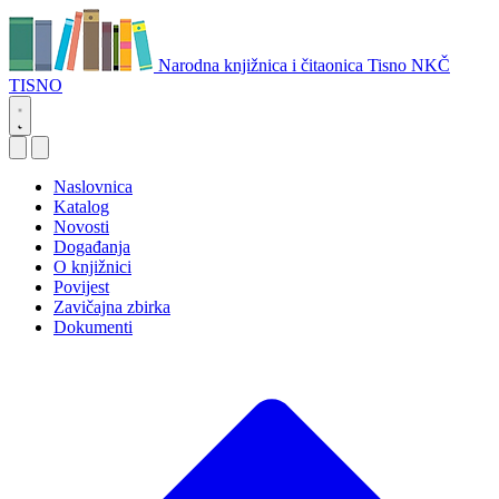
Narodna knjižnica i čitaonica Tisno
NKČ
TISNO
Naslovnica
Katalog
Novosti
Događanja
O knjižnici
Povijest
Zavičajna zbirka
Dokumenti