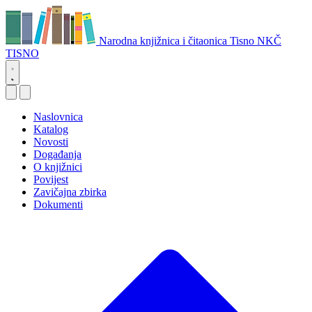
Narodna knjižnica i čitaonica Tisno
NKČ
TISNO
Naslovnica
Katalog
Novosti
Događanja
O knjižnici
Povijest
Zavičajna zbirka
Dokumenti