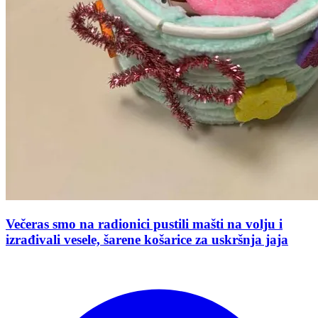
Večeras smo na radionici pustili mašti na volju i
izrađivali vesele, šarene košarice za uskršnja jaja