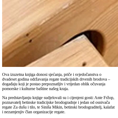
Ova izuzetna knjiga donosi sjećanja, priče i svjedočanstva o
dvadeset godina održavanja regate tradicijskih drvenih brodova –
događaju koji je postao prepoznatljiv i vrijedan oblik očuvanja
pomorske i kulturne baštine našeg kraja.
Na predstavljanju knjige sudjelovali su i cijenjeni gosti: Ante Fržop,
poznavatelj betinske tradicijske brodogradnje i jedan od osnivača
regate Za dušu i tilo, te Siniša Mikin, betinski brodograditelj, kalafat
i nezamjenjiv član organizacije regate.