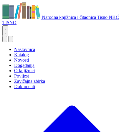
Narodna knjižnica i čitaonica Tisno
NKČ
TISNO
Naslovnica
Katalog
Novosti
Događanja
O knjižnici
Povijest
Zavičajna zbirka
Dokumenti