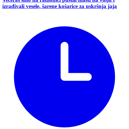
izrađivali vesele, šarene košarice za uskršnja jaja