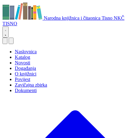
Narodna knjižnica i čitaonica Tisno
NKČ
TISNO
Naslovnica
Katalog
Novosti
Događanja
O knjižnici
Povijest
Zavičajna zbirka
Dokumenti