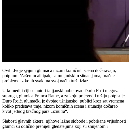
Ovih dvoje sjajnih glumaca nizom komičnih scena dočaravaju,
potpuno iščašenim ali ipak, samo ljudskim situacijama, bračne
probleme iz kojih svaki na svoj način traži izlaz.
U komediji čiji su autori talijanski nobelovac Dario Fo' i njegova
supruga, glumica Franca Rame, a za koju prijevod i režiju potpisuje
Đuro Roić, glumački je dvojac tišnjanskoj publici kroz sat vremena
koliko predstava traje, nizom komičnih scena i situacija dočarao
život jednog bračnog para „iznutra“.
Slabosti glavnih aktera, njihove lažne slobode i pobrkane vrijednosti
glumci su odlično prenijeli gledateljima koji su smijehom i