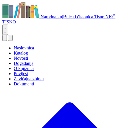
Narodna knjižnica i čitaonica Tisno
NKČ
TISNO
Naslovnica
Katalog
Novosti
Događanja
O knjižnici
Povijest
Zavičajna zbirka
Dokumenti