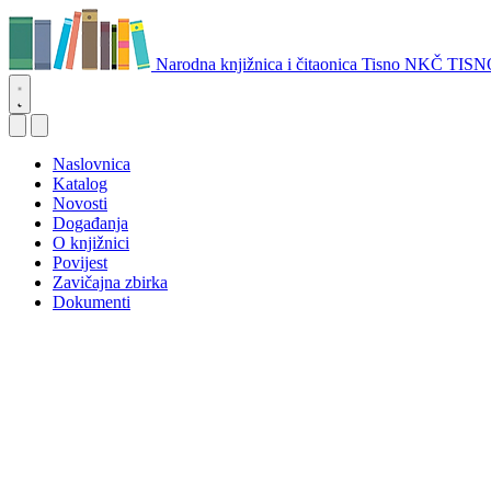
Narodna knjižnica i čitaonica Tisno
NKČ TISN
Naslovnica
Katalog
Novosti
Događanja
O knjižnici
Povijest
Zavičajna zbirka
Dokumenti