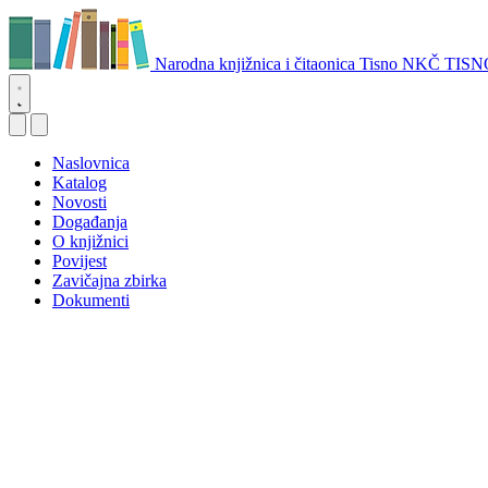
Narodna knjižnica i čitaonica Tisno
NKČ TISN
Naslovnica
Katalog
Novosti
Događanja
O knjižnici
Povijest
Zavičajna zbirka
Dokumenti