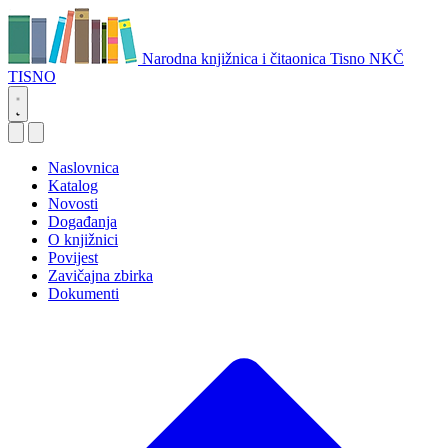
Narodna knjižnica i čitaonica Tisno
NKČ
TISNO
Naslovnica
Katalog
Novosti
Događanja
O knjižnici
Povijest
Zavičajna zbirka
Dokumenti