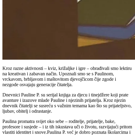
Kroz razne aktivnosti – kviz, križaljke i igre – obrađivali smo lektiru
na kreativan i zabavan način. Upoznali smo se s Paulinom,
vrckavom, brbljavom i maštovitom djevojčicom čije zgode i
nezgode osvajaju generacije čitatelja.
Dnevnici Pauline P. su serijal knjiga za djecu i tinejdžere koji prate
avanture i izazove mlade Pauline i njezinih prijatelja. Kroz njezin
dnevnik čitatelji se susreću s važnim temama kao što su prijateljstvo,
ljubav, obitelj i odrastanje.
Paulina promatra svijet oko sebe – roditelje, prijatelje, bake,
profesore i susjede – i iz tih iskustava uči o životu, razvijajući pritom
vlastiti identitet i snove.Paulina P. već je dobro poznata školarcima i