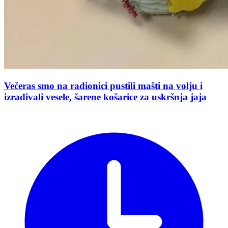
Večeras smo na radionici pustili mašti na volju i
izrađivali vesele, šarene košarice za uskršnja jaja