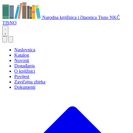
Narodna knjižnica i čitaonica Tisno
NKČ
TISNO
Naslovnica
Katalog
Novosti
Događanja
O knjižnici
Povijest
Zavičajna zbirka
Dokumenti