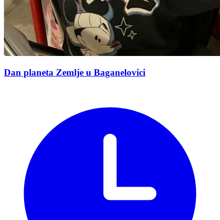
Dan planeta Zemlje u Baganelovici