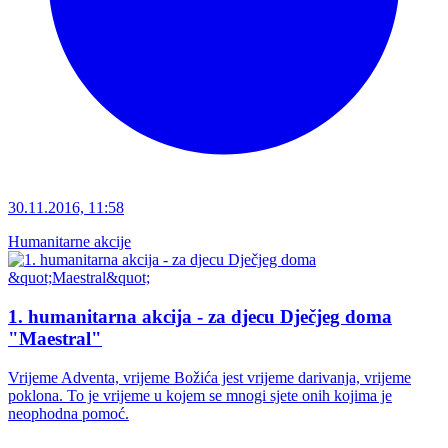
30.11.2016, 11:58
Humanitarne akcije
1. humanitarna akcija - za djecu Dječjeg doma
"Maestral"
Vrijeme Adventa, vrijeme Božića jest vrijeme darivanja, vrijeme
poklona. To je vrijeme u kojem se mnogi sjete onih kojima je
neophodna pomoć.