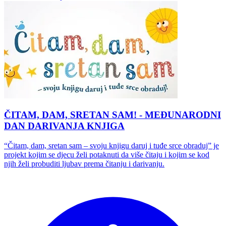
ČITAM, DAM, SRETAN SAM! - MEĐUNARODNI
DAN DARIVANJA KNJIGA
“Čitam, dam, sretan sam – svoju knjigu daruj i tuđe srce obraduj” je
projekt kojim se djecu želi potaknuti da više čitaju i kojim se kod
njih želi probuditi ljubav prema čitanju i darivanju.