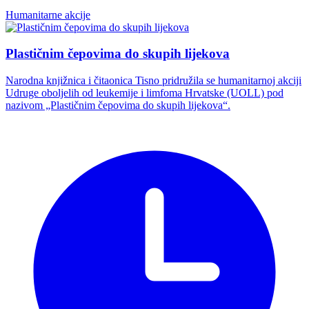
Humanitarne akcije
Plastičnim čepovima do skupih lijekova
Narodna knjižnica i čitaonica Tisno pridružila se humanitarnoj akciji
Udruge oboljelih od leukemije i limfoma Hrvatske (UOLL) pod
nazivom „Plastičnim čepovima do skupih lijekova“.