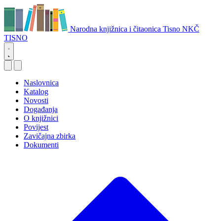
Narodna knjižnica i čitaonica Tisno
NKČ
TISNO
Naslovnica
Katalog
Novosti
Događanja
O knjižnici
Povijest
Zavičajna zbirka
Dokumenti