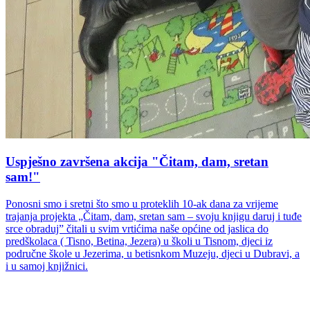
Uspješno završena akcija "Čitam, dam, sretan
sam!"
Ponosni smo i sretni što smo u proteklih 10-ak dana za vrijeme
trajanja projekta „Čitam, dam, sretan sam – svoju knjigu daruj i tuđe
srce obraduj” čitali u svim vrtićima naše općine od jaslica do
predškolaca ( Tisno, Betina, Jezera) u školi u Tisnom, djeci iz
područne škole u Jezerima, u betisnkom Muzeju, djeci u Dubravi, a
i u samoj knjižnici.