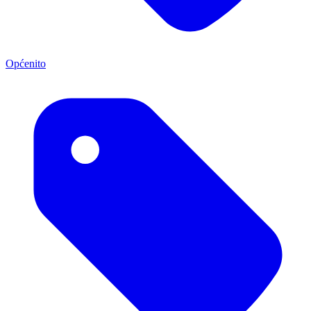
Općenito