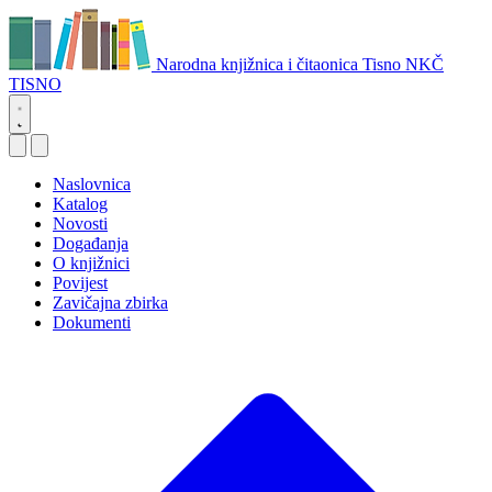
Narodna knjižnica i čitaonica Tisno
NKČ
TISNO
Naslovnica
Katalog
Novosti
Događanja
O knjižnici
Povijest
Zavičajna zbirka
Dokumenti