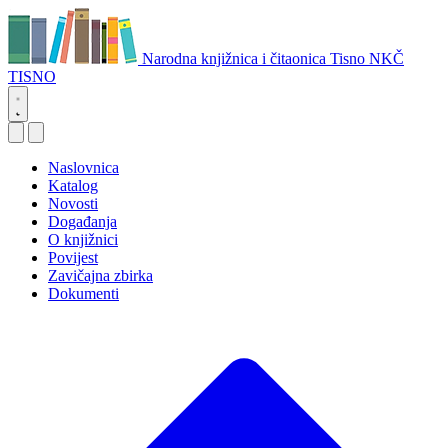
Narodna knjižnica i čitaonica Tisno
NKČ
TISNO
Naslovnica
Katalog
Novosti
Događanja
O knjižnici
Povijest
Zavičajna zbirka
Dokumenti