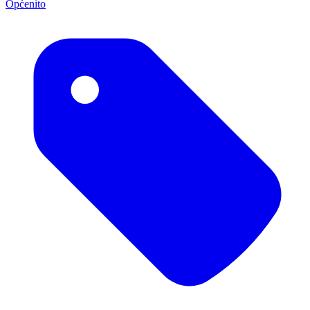
Općenito