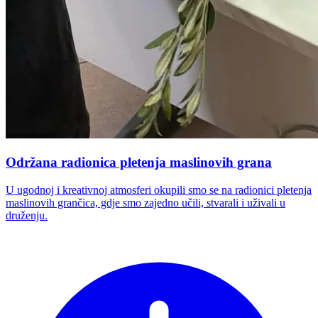
Održana radionica pletenja maslinovih grana
U ugodnoj i kreativnoj atmosferi okupili smo se na radionici pletenja
maslinovih grančica, gdje smo zajedno učili, stvarali i uživali u
druženju.