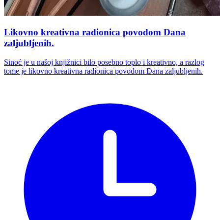
Likovno kreativna radionica povodom Dana
zaljubljenih.
Sinoć je u našoj knjižnici bilo posebno toplo i kreativno, a razlog
tome je likovno kreativna radionica povodom Dana zaljubljenih.