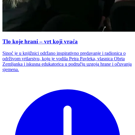
Tlo koje hrani – vrt koji vraća
Sinoć je u knjižnici održano inspirativno predavanje i radionica o
održivom vrtlarstvu, koju je vodila Petra Pavleka, vlasnica Obrta
Zemljanka i iskusna edukatorica u području uzgoja hrane i očuvanja
sjemena.