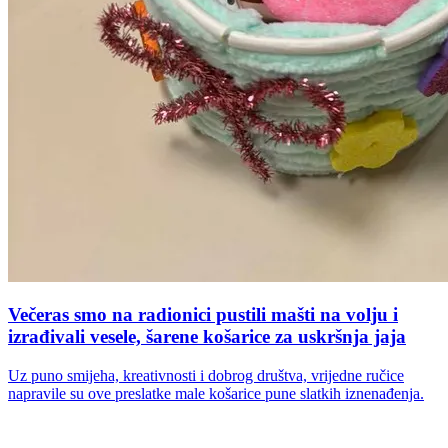
Večeras smo na radionici pustili mašti na volju i
izrađivali vesele, šarene košarice za uskršnja jaja
Uz puno smijeha, kreativnosti i dobrog društva, vrijedne ručice
napravile su ove preslatke male košarice pune slatkih iznenađenja.