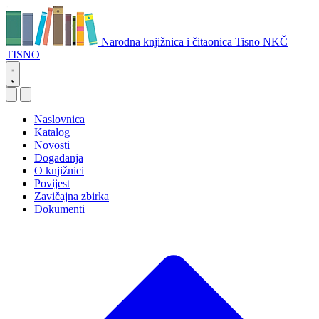
Narodna knjižnica i čitaonica Tisno
NKČ
TISNO
Naslovnica
Katalog
Novosti
Događanja
O knjižnici
Povijest
Zavičajna zbirka
Dokumenti