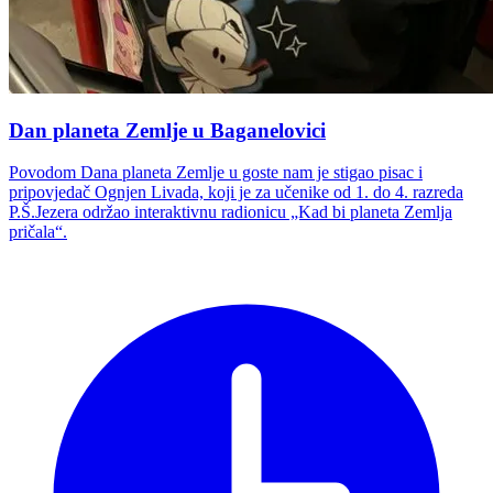
Dan planeta Zemlje u Baganelovici
Povodom Dana planeta Zemlje u goste nam je stigao pisac i
pripovjedač Ognjen Livada, koji je za učenike od 1. do 4. razreda
P.Š.Jezera održao interaktivnu radionicu „Kad bi planeta Zemlja
pričala“.