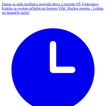
Danas su našu knjižnicu posjetila djeca 2.razreda OŠ Vjekoslava
Kaleba sa svojom učiteljicom Irenom Višić. Razlog posjeta - Lektira
na drugačiji način!