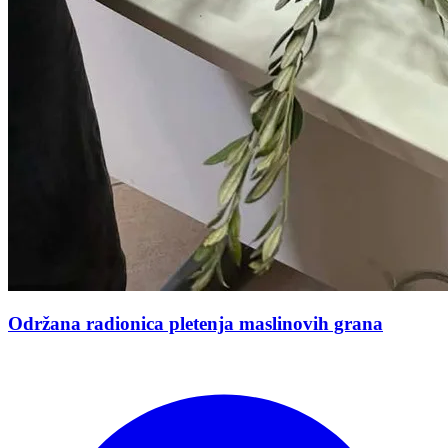
Održana radionica pletenja maslinovih grana