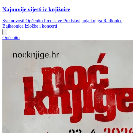
Najnovije vijesti iz knjižnice
Sve novosti
Općenito
Predstave
Predstavljanja knjiga
Radionice
Bajkaonica
Izložbe i koncerti
Općenito