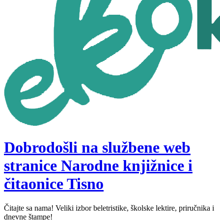
Dobrodošli na službene web
stranice Narodne knjižnice i
čitaonice Tisno
Čitajte sa nama! Veliki izbor beletristike, školske lektire, priručnika i
dnevne štampe!