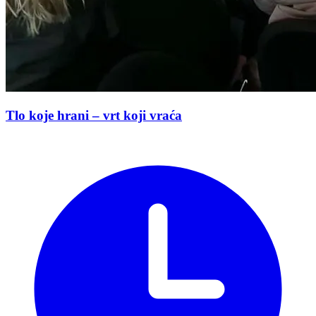
Tlo koje hrani – vrt koji vraća