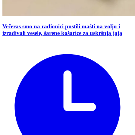
Večeras smo na radionici pustili mašti na volju i
izrađivali vesele, šarene košarice za uskršnja jaja