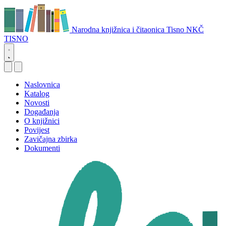
Narodna knjižnica i čitaonica Tisno
NKČ
TISNO
Naslovnica
Katalog
Novosti
Događanja
O knjižnici
Povijest
Zavičajna zbirka
Dokumenti