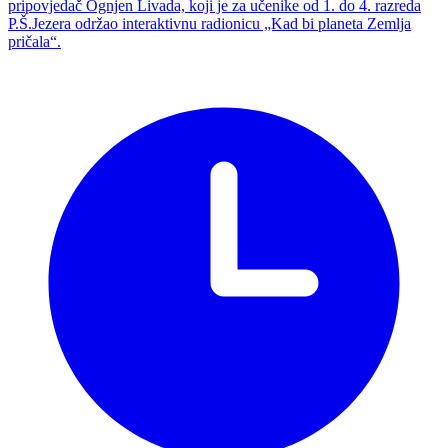
pripovjedač Ognjen Livada, koji je za učenike od 1. do 4. razreda
P.Š.Jezera održao interaktivnu radionicu „Kad bi planeta Zemlja
pričala“.