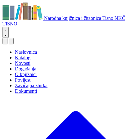
Narodna knjižnica i čitaonica Tisno
NKČ
TISNO
Naslovnica
Katalog
Novosti
Događanja
O knjižnici
Povijest
Zavičajna zbirka
Dokumenti